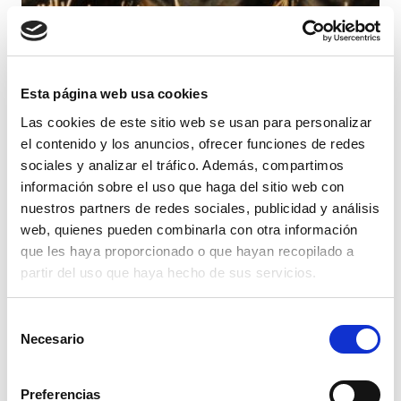
Esta página web usa cookies
Las cookies de este sitio web se usan para personalizar
el contenido y los anuncios, ofrecer funciones de redes
Seguro perros Potencialmente Peligrosos – Zanuy
sociales y analizar el tráfico. Además, compartimos
Cano
información sobre el uso que haga del sitio web con
45,00
€
nuestros partners de redes sociales, publicidad y análisis
web, quienes pueden combinarla con otra información
LEER MÁS
que les haya proporcionado o que hayan recopilado a
partir del uso que haya hecho de sus servicios.
Selección
Necesario
de
consentimiento
Preferencias