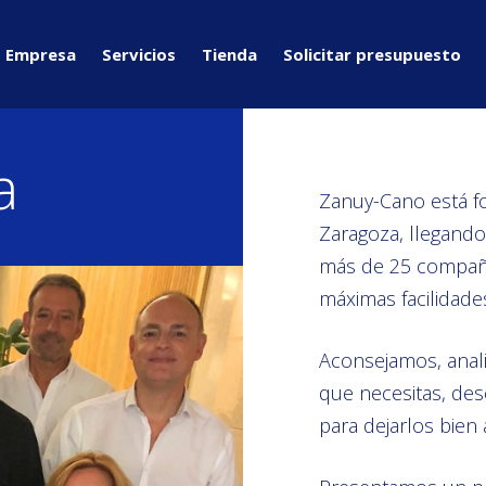
Empresa
Servicios
Tienda
Solicitar presupuesto
a
Zanuy-Cano está f
Zaragoza, llegando
más de 25 compañía
máximas facilidade
Aconsejamos, anal
que necesitas, de
para dejarlos bien