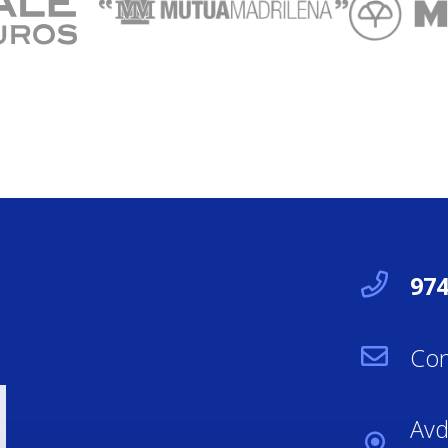
974
Con
Avd