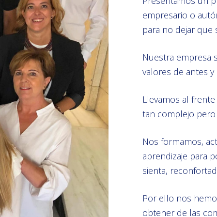
Presentamos un pl
empresario o autó
para no dejar que 
Nuestra empresa se
valores de antes y 
Llevamos al frent
tan complejo pero 
Nos formamos, act
aprendizaje para po
sienta, reconforta
Por ello nos hemos
obtener de las co