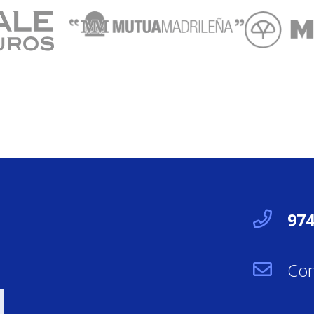
974
Con