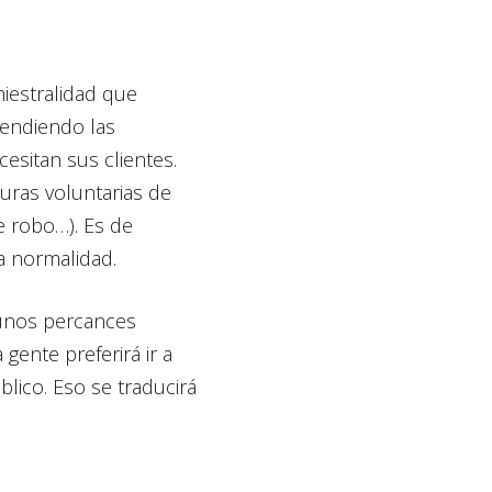
niestralidad que
tendiendo las
esitan sus clientes.
uras voluntarias de
e robo…). Es de
a normalidad.
lgunos percances
ente preferirá ir a
blico. Eso se traducirá