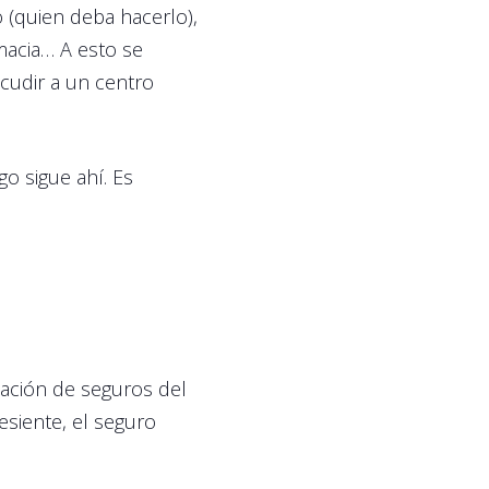
o (quien deba hacerlo),
rmacia… A esto se
cudir a un centro
go sigue ahí. Es
zación de seguros del
esiente, el seguro